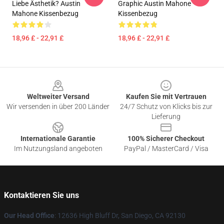
Liebe Ästhetik? Austin
Graphic Austin Mahone
Mahone Kissenbezug
Kissenbezug
18,96 £ - 22,91 £
18,96 £ - 22,91 £
Footer
Weltweiter Versand
Kaufen Sie mit Vertrauen
Wir versenden in über 200 Länder
24/7 Schutz von Klicks bis zur
Lieferung
Internationale Garantie
100% Sicherer Checkout
Im Nutzungsland angeboten
PayPal / MasterCard / Visa
Kontaktieren Sie uns
Our Head Office
: 12636 High Bluff Dr, San Diego, CA 92130