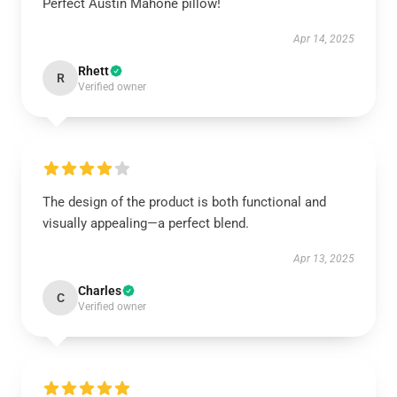
Perfect Austin Mahone pillow!
Apr 14, 2025
Rhett
R
Verified owner
The design of the product is both functional and
visually appealing—a perfect blend.
Apr 13, 2025
Charles
C
Verified owner