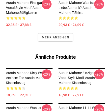
Austin Mahone Einzigartige
Austin Mahone Was Ist Mit
-20%
-20%
Vocal Style Motif Austin
Liebe Ästhetik? Austin
Mahone Süßigkeiten
Mahone T-Shirts
32,35 £ - 37,88 £
20,93 £ - 24,09 £
MEHR ANZEIGEN
Ähnliche Produkte
Austin Mahone Dirty Work
Austin Mahone Einzigartige
-20%
-20%
Anthem Tee Austin Mahone
Vocal Style Motif Austin
Kissenbezug
Mahone Kissenbezug
18,96 £ - 22,91 £
18,96 £ - 22,91 £
Austin Mahone Was Ist Mit
Austin Mahone 11:11 Wish
-20%
-20%