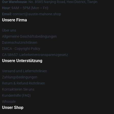
Our Warehouse
: No. 8585 Nanjing Road, Hexi District, Tianjin
Hour
: 9AM – 5PM (Mon – Fri)
Email
: contact@austin-mahone.shop
Unsere Firma
Über uns
Allgemeine Geschäftsbedingungen
Datenschutzrichtlinien
DMCA - Copyright Policy
CA SB657: Lieferkettentransparenzgesetz
Unsere Unterstützung
Versand und Lieferrichtlinien
Zahlungsbedingungen
Return & Refund Richtlinien
Kontaktieren Sie uns
Kundenhilfe (FAQ)
Whosale
Unser Shop