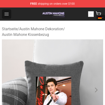
FREE
shipping on orders over $100
Austin Mahone Shop - Official Austin Mahone Merchandi
Open menu
Startseite
/
Austin Mahone Dekoration
/
Austin Mahone Kissenbezug