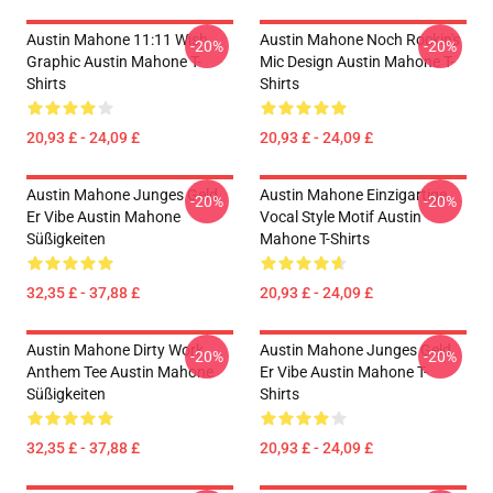
Austin Mahone 11:11 Wish
Austin Mahone Noch Rockin's
-20%
-20%
Graphic Austin Mahone T-
Mic Design Austin Mahone T-
Shirts
Shirts
20,93 £ - 24,09 £
20,93 £ - 24,09 £
Austin Mahone Junges Geld
Austin Mahone Einzigartige
-20%
-20%
Er Vibe Austin Mahone
Vocal Style Motif Austin
Süßigkeiten
Mahone T-Shirts
32,35 £ - 37,88 £
20,93 £ - 24,09 £
Austin Mahone Dirty Work
Austin Mahone Junges Geld
-20%
-20%
Anthem Tee Austin Mahone
Er Vibe Austin Mahone T-
Süßigkeiten
Shirts
32,35 £ - 37,88 £
20,93 £ - 24,09 £