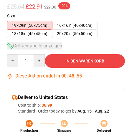
£28.64
£22.91
-20%
$29.00
Size
19x29in (50x75cm)
16x16in (40x40cm)
18x18in (45x45cm)
20x20in (50x50cm)
Größentabelle anzeigen
Quantity
IN DEN WARENKORB
Diese Aktion endet in
00
:
48
:
54
Deliver to United States
Cost to ship:
$6.99
Standard - Order today to get by
Aug. 15 - Aug. 22
Production
Shipping
Delivered