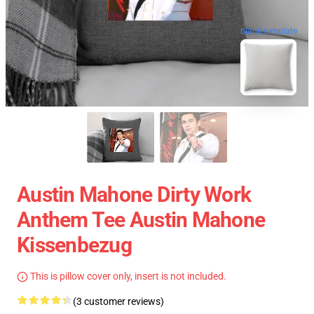
blank template
Austin Mahone Dirty Work
Anthem Tee Austin Mahone
Kissenbezug
This is pillow cover only, insert is not included.
(3 customer reviews)