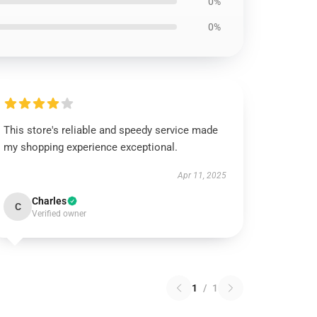
0%
0%
This store's reliable and speedy service made
my shopping experience exceptional.
Apr 11, 2025
Charles
C
Verified owner
1
/
1