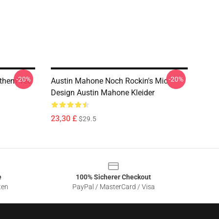
-20%
-20%
nthem Tee
Austin Mahone Noch Rockin's Mic
Design Austin Mahone Kleider
23,30 £
$29.5
e
100% Sicherer Checkout
ten
PayPal / MasterCard / Visa