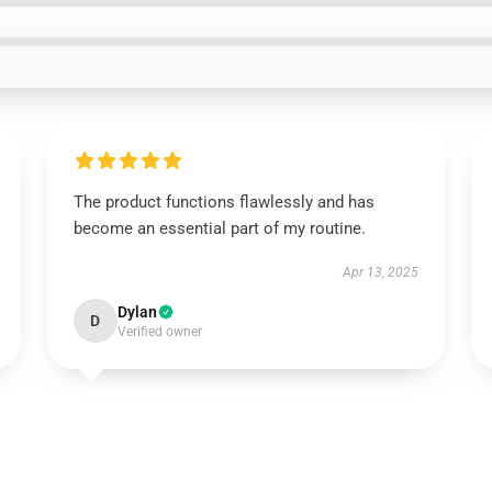
The product functions flawlessly and has
become an essential part of my routine.
Apr 13, 2025
Dylan
D
Verified owner