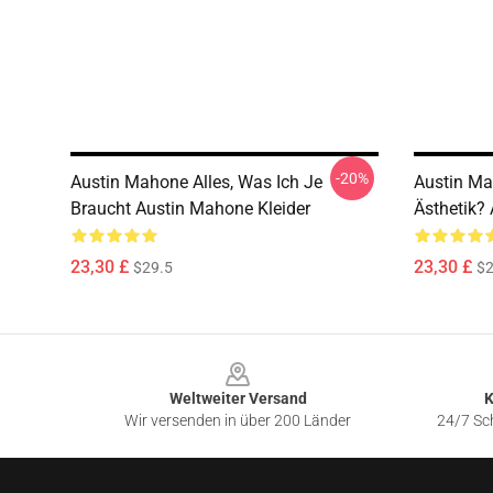
-20%
Austin Mahone Alles, Was Ich Je
Austin Ma
Braucht Austin Mahone Kleider
Ästhetik?
23,30 £
23,30 £
$29.5
$2
Footer
Weltweiter Versand
K
Wir versenden in über 200 Länder
24/7 Sch