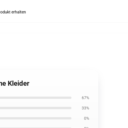
rodukt erhalten
ne Kleider
67%
33%
0%