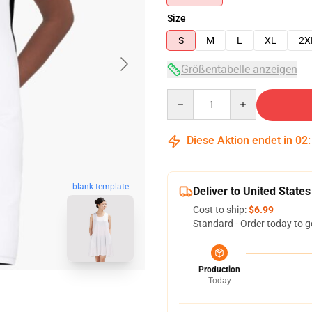
Size
S
M
L
XL
2X
Größentabelle anzeigen
Quantity
Diese Aktion endet in
02
blank template
Deliver to United States
Cost to ship:
$6.99
Standard - Order today to g
Production
Today