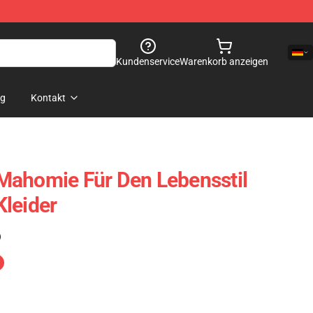
Kundenservice
Warenkorb anzeigen
og
Kontakt
Mahomie Für Den Lebensstil
leider
)