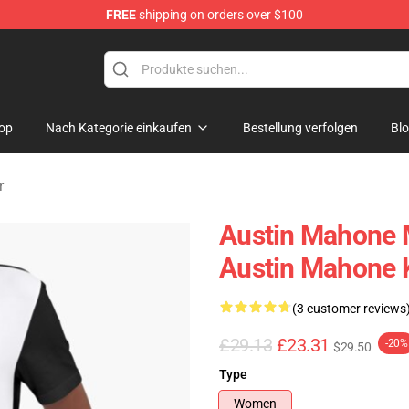
FREE
shipping on orders over $100
dise Store
op
Nach Kategorie einkaufen
Bestellung verfolgen
Bl
r
Austin Mahone 
Austin Mahone K
(3 customer reviews
£29.13
£23.31
-20%
$29.50
Type
Women