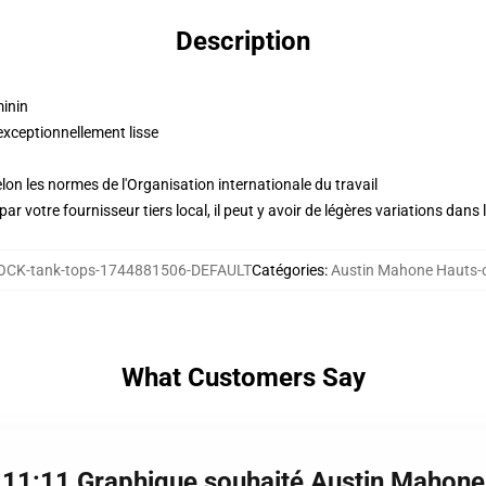
Description
minin
exceptionnellement lisse
lon les normes de l'Organisation internationale du travail
ar votre fournisseur tiers local, il peut y avoir de légères variations dans 
CK-tank-tops-1744881506-DEFAULT
Catégories
:
Austin Mahone Hauts-c
What Customers Say
 11:11 Graphique souhaité Austin Mahone