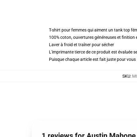
T-shirt pour femmes qui aiment un tank top fé
100% coton, ouvertures généreuses et finition 
Laver à froid et traîner pour sécher
L'imprimante tierce de ce produit est évaluée se
Puisque chaque article est fait juste pour vous p
SKU
:
MO
1 reviews for Austin Mahone