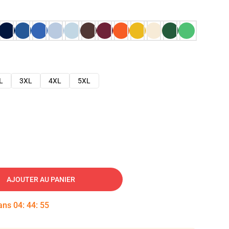
L
3XL
4XL
5XL
AJOUTER AU PANIER
dans
04
:
44
:
54