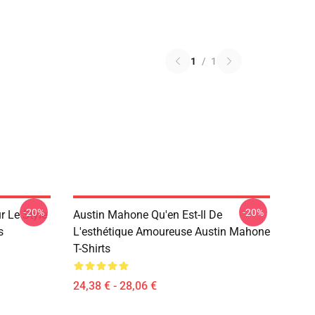
1
/
1
-20%
-20%
 Le Style
Austin Mahone Qu'en Est-Il De
s
L'esthétique Amoureuse Austin Mahone
T-Shirts
24,38 € - 28,06 €