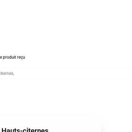
le produit reçu
iternes
,
 Hauts-citernes