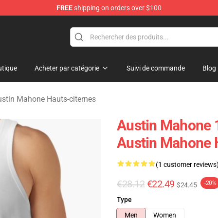
FREE
shipping on orders over $100
dise Store
tique
Acheter par catégorie
Suivi de commande
Blog
ustin Mahone Hauts-citernes
Austin Mahone 
Austin Mahone 
(1 customer reviews
€28.12
€22.49
-20%
$24.45
Type
Men
Women