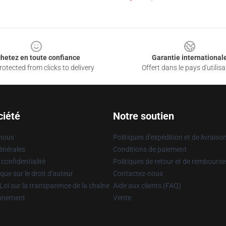
hetez en toute confiance
Garantie international
otected from clicks to delivery
Offert dans le pays d'utilisa
ciété
Notre soutien
 nous
Politiques d'expédition et de livraiso
énérales
Conditions de paiement
 confidentialité
Politiques de retour et de rembours
que sur le droit d'auteur
Contactez-nous
Loi sur la transparence de la chaîne
Aide aux clients (FAQ)
onnement
Vente