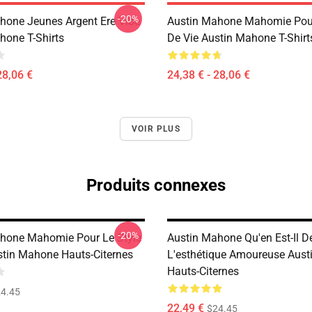
-20%
hone Jeunes Argent Ere Vibe
Austin Mahone Mahomie Pour
hone T-Shirts
De Vie Austin Mahone T-Shirt
28,06 €
24,38 € - 28,06 €
VOIR PLUS
Produits connexes
-20%
hone Mahomie Pour Le Style
Austin Mahone Qu'en Est-Il D
stin Mahone Hauts-Citernes
L'esthétique Amoureuse Aus
Hauts-Citernes
4.45
22,49 €
$24.45