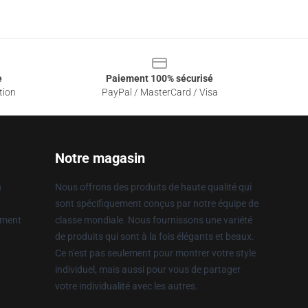
e
Paiement 100% sécurisé
tion
PayPal / MasterCard / Visa
Notre magasin
n
Nous offrons des produits de haute qualité qui
sont spécifiquement conçus par notre équipe de
ement
classe mondiale. Nous fournissons une variété
de produits qui sont à la fois élégants et beaux.
Ce n'est pas seulement pour montrer votre style
individuel, mais aussi pour vous de partager
votre individualité avec les autres.