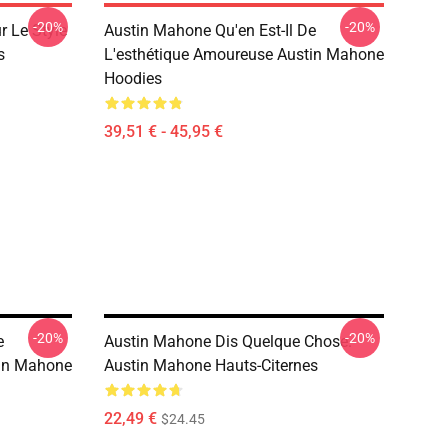
-20%
-20%
 Le Style
Austin Mahone Qu'en Est-Il De
s
L'esthétique Amoureuse Austin Mahone
Hoodies
39,51 € - 45,95 €
-20%
-20%
e
Austin Mahone Dis Quelque Chose.
tin Mahone
Austin Mahone Hauts-Citernes
22,49 €
$24.45