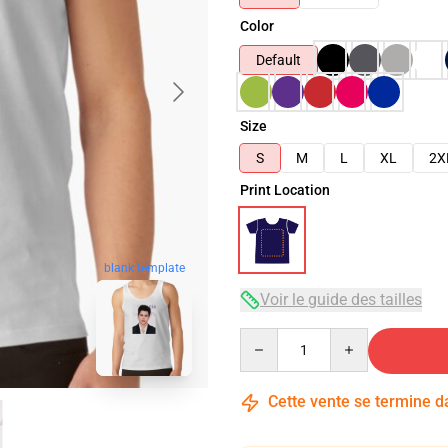
Color
Default
Size
S
M
L
XL
2X
Print Location
blank template
Voir le guide des tailles
Quantity
Cette vente se termine 