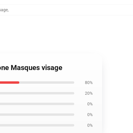
sage
,
hone Masques visage
80%
20%
0%
0%
0%