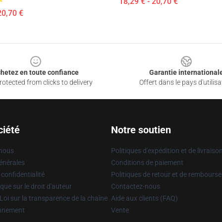
18,29 € - 20,70 €
20,70 €
hetez en toute confiance
Garantie international
otected from clicks to delivery
Offert dans le pays d'utilisa
ciété
Notre soutien
 nous
Politiques d'expédition et de livraiso
énérales
Conditions de paiement
 confidentialité
Politiques de retour et de rembours
que sur le droit d'auteur
Contactez-nous
Loi sur la transparence de la chaîne
Aide aux clients (FAQ)
onnement
Vente