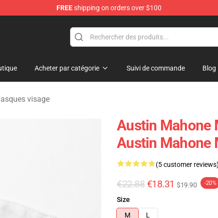
FREE
shipping on orders over $100
dise Store
tique
Acheter par catégorie
Suivi de commande
Blog
asques visage
Austin Mahone 
Austin Mahone 
(5 customer reviews
€22.88
€18.31
-20%
$19.90
Size
M
L