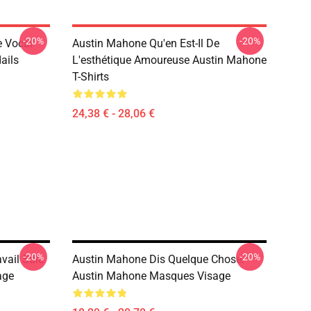
-20%
-20%
e Vocal
Austin Mahone Qu'en Est-Il De
ails
L'esthétique Amoureuse Austin Mahone
T-Shirts
24,38 € - 28,06 €
-20%
-20%
vail Sale
Austin Mahone Dis Quelque Chose.
age
Austin Mahone Masques Visage