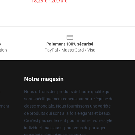
18,29 € - 20,70 €
e
Paiement 100% sécurisé
tion
PayPal / MasterCard / Visa
Notre magasin
n
Nous offrons des produits de haute qualité qui
sont spécifiquement conçus par notre équipe de
ement
classe mondiale. Nous fournissons une variété
de produits qui sont à la fois élégants et beaux.
Ce n'est pas seulement pour montrer votre style
individuel, mais aussi pour vous de partager