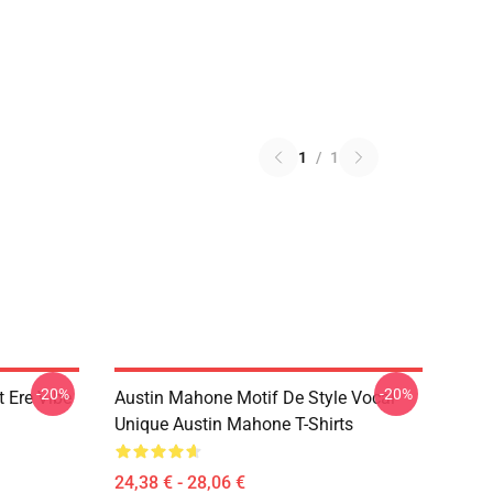
1
/
1
-20%
-20%
 Ere Vibe
Austin Mahone Motif De Style Vocal
Unique Austin Mahone T-Shirts
24,38 € - 28,06 €