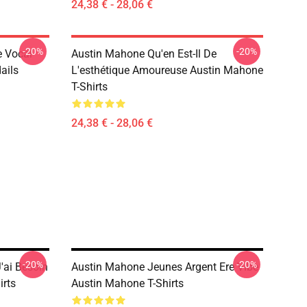
24,38 € - 28,06 €
-20%
-20%
e Vocal
Austin Mahone Qu'en Est-Il De
ails
L'esthétique Amoureuse Austin Mahone
T-Shirts
24,38 € - 28,06 €
-20%
-20%
'ai Besoin
Austin Mahone Jeunes Argent Ere Vibe
rts
Austin Mahone T-Shirts