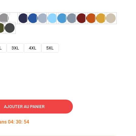
L
3XL
4XL
5XL
AJOUTER AU PANIER
dans
04
:
30
:
53