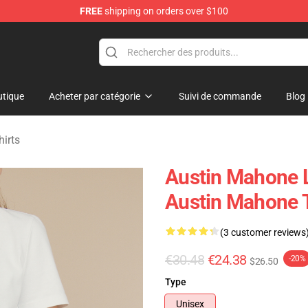
FREE
shipping on orders over $100
dise Store
tique
Acheter par catégorie
Suivi de commande
Blog
irts
Austin Mahone L
Austin Mahone T
(3 customer reviews
€30.48
€24.38
-20%
$26.50
Type
Unisex