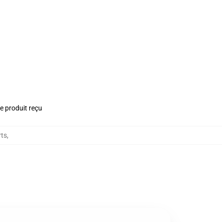
le produit reçu
rts
,