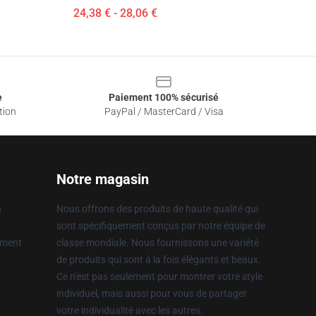
24,38 € - 28,06 €
e
Paiement 100% sécurisé
tion
PayPal / MasterCard / Visa
Notre magasin
n
Nous offrons des produits de haute qualité qui
sont spécifiquement conçus par notre équipe de
ement
classe mondiale. Nous fournissons une variété
de produits qui sont à la fois élégants et beaux.
Ce n'est pas seulement pour montrer votre style
individuel, mais aussi pour vous de partager
votre individualité avec les autres.