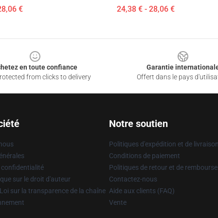
28,06 €
24,38 € - 28,06 €
hetez en toute confiance
Garantie international
otected from clicks to delivery
Offert dans le pays d'utilisa
ciété
Notre soutien
 nous
Politiques d'expédition et de livraiso
énérales
Conditions de paiement
 confidentialité
Politiques de retour et de rembours
que sur le droit d'auteur
Contactez-nous
Loi sur la transparence de la chaîne
Aide aux clients (FAQ)
onnement
Vente