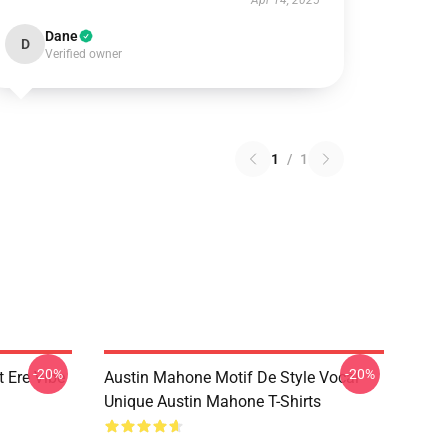
Apr 14, 2025
Dane
D
Verified owner
1
/
1
-20%
-20%
 Ere Vibe
Austin Mahone Motif De Style Vocal
Unique Austin Mahone T-Shirts