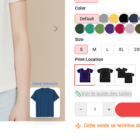
Color
Default
Size
S
M
L
XL
2X
Print Location
blank template
Voir le guide des tailles
Quantity
Cette vente se termine 