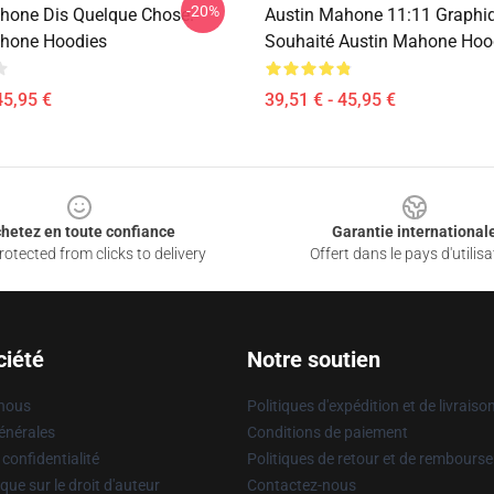
-20%
hone Dis Quelque Chose.
Austin Mahone 11:11 Graphi
ahone Hoodies
Souhaité Austin Mahone Hoo
45,95 €
39,51 € - 45,95 €
hetez en toute confiance
Garantie international
otected from clicks to delivery
Offert dans le pays d'utilisa
ciété
Notre soutien
 nous
Politiques d'expédition et de livraiso
énérales
Conditions de paiement
 confidentialité
Politiques de retour et de rembours
que sur le droit d'auteur
Contactez-nous