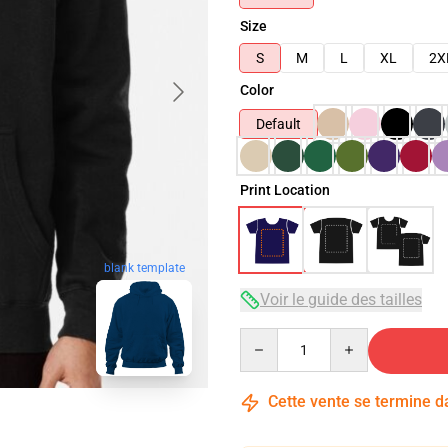
Size
S
M
L
XL
2X
Color
Default
Print Location
blank template
Voir le guide des tailles
Quantity
Cette vente se termine 