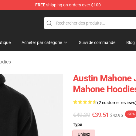
FREE
shipping on orders over $100
dise Store
tique
Acheter par catégorie
Suivi de commande
Blog
odies
Austin Mahone J
Mahone Hoodie
(2 customer reviews
€49.39
€39.51
-20%
$42.95
Type
Unisex