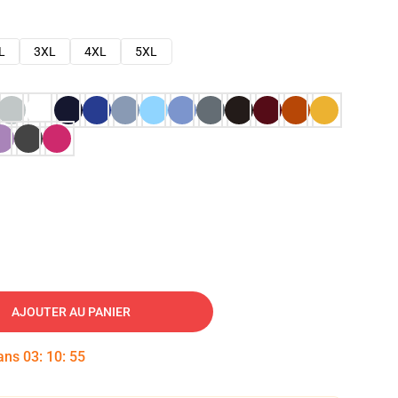
L
3XL
4XL
5XL
AJOUTER AU PANIER
dans
03
:
10
:
54