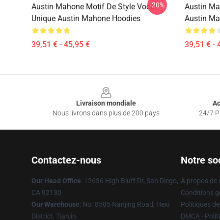
-20%
Austin Mahone Motif De Style Vocal
Austin Ma
Unique Austin Mahone Hoodies
Austin M
39,51 € - 45,95 €
39,51 € - 
Footer
Livraison mondiale
Ac
Nous livrons dans plus de 200 pays
24/7 Pr
Contactez-nous
Notre so
Our Head Office
: 12636 High Bluff Dr, San Diego,
À propos de
CA 92130
Conditions g
Our Warehouse
: No. 8585 Nanjing Road, Hexi
Politiques de
District, Tianjin
DMCA - Politi