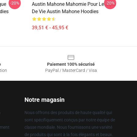
-20%
-20%
que
Austin Mahone Mahomie Pour Le Style
dies
De Vie Austin Mahone Hoodies
39,51 € - 45,95 €
e
Paiement 100% sécurisé
tion
PayPal / MasterCard / Visa
Notre magasin
n
Nous offrons des produits de haute qualité qui
sont spécifiquement conçus par notre équipe de
ement
classe mondiale. Nous fournissons une variété
de produits qui sont à la fois élégants et beaux.