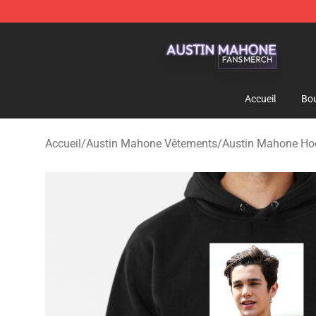
Austin Mahone Shop - Official Austin Mahone Merchan
Accueil
Bou
Accueil
/
Austin Mahone Vêtements
/
Austin Mahone Ho