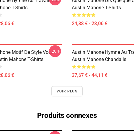
hone Hymne Au Travail Sale
Austin Mahone Dis Quelque 
hone T-Shirts
Austin Mahone T-Shirts
28,06 €
24,38 € - 28,06 €
-20%
hone Motif De Style Vocal
Austin Mahone Hymne Au Tra
stin Mahone T-Shirts
Austin Mahone Chandails
28,06 €
37,67 € - 44,11 €
VOIR PLUS
Produits connexes