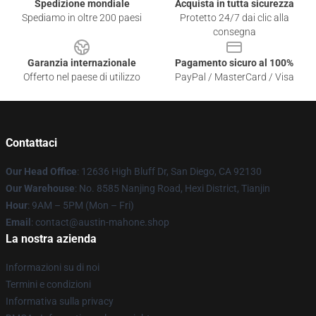
Spedizione mondiale
Acquista in tutta sicurezza
Spediamo in oltre 200 paesi
Protetto 24/7 dai clic alla
consegna
Garanzia internazionale
Pagamento sicuro al 100%
Offerto nel paese di utilizzo
PayPal / MasterCard / Visa
Contattaci
Our Head Office
: 12636 High Bluff Dr, San Diego, CA 92130
Our Warehouse
: No. 8585 Nanjing Road, Hexi District, Tianjin
Hour
: 9AM – 5PM (Mon – Fri)
Email
: contact@austin-mahone.shop
La nostra azienda
Informazioni su di noi
Termini e condizioni
Informativa sulla privacy