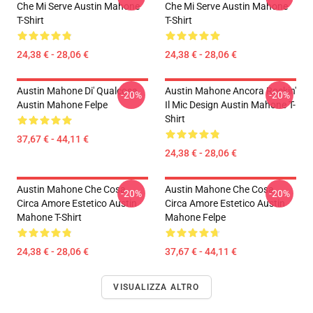
Che Mi Serve Austin Mahone
Che Mi Serve Austin Mahone
T-Shirt
T-Shirt
24,38 € - 28,06 €
24,38 € - 28,06 €
Austin Mahone Di' Qualcosa.
Austin Mahone Ancora Rockin'
-20%
-20%
Austin Mahone Felpe
Il Mic Design Austin Mahone T-
Shirt
37,67 € - 44,11 €
24,38 € - 28,06 €
Austin Mahone Che Cosa
Austin Mahone Che Cosa
-20%
-20%
Circa Amore Estetico Austin
Circa Amore Estetico Austin
Mahone T-Shirt
Mahone Felpe
24,38 € - 28,06 €
37,67 € - 44,11 €
VISUALIZZA ALTRO