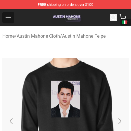
FREE
shipping on orders over $100
Austin Mahone Shop - Official Austin Mahone Merchandi
Open menu
Home
/
Austin Mahone Cloth
/
Austin Mahone Felpe