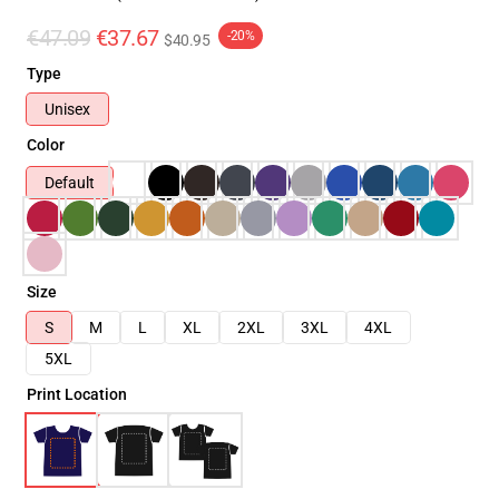
€47.09
€37.67
-20%
$40.95
Type
Unisex
Color
Default
Size
S
M
L
XL
2XL
3XL
4XL
5XL
Print Location