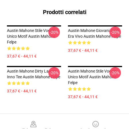
Prodotti correlati
Austin Mahone Stile Vocale
Austin Mahone Giovani Soldi
-20%
-20%
Unico Motif Austin Mahone
Era Vivo Austin Mahone Felpe
Felpe
37,67 € - 44,11 €
37,67 € - 44,11 €
Austin Mahone Dirty Lavoro
Austin Mahone Stile Vocale
-20%
-20%
Inno Tee Austin Mahone Felpe
Unico Motif Austin Mahone
Felpe
37,67 € - 44,11 €
37,67 € - 44,11 €
Footer