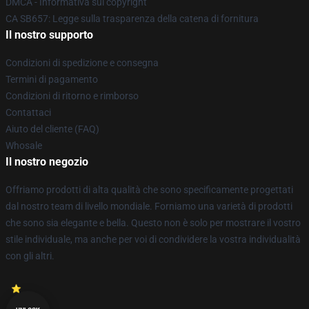
DMCA - Informativa sul copyright
CA SB657: Legge sulla trasparenza della catena di fornitura
Il nostro supporto
Condizioni di spedizione e consegna
Termini di pagamento
Condizioni di ritorno e rimborso
Contattaci
Aiuto del cliente (FAQ)
Whosale
Il nostro negozio
Offriamo prodotti di alta qualità che sono specificamente progettati
dal nostro team di livello mondiale. Forniamo una varietà di prodotti
che sono sia elegante e bella. Questo non è solo per mostrare il vostro
stile individuale, ma anche per voi di condividere la vostra individualità
con gli altri.