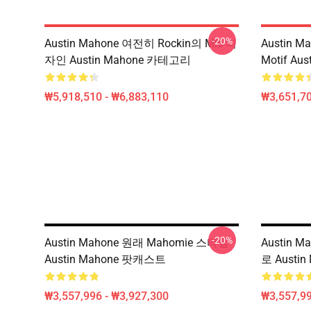
-20%
Austin Mahone 여전히 Rockin의 Mic 디
Austin 
자인 Austin Mahone 카테고리
Motif Au
₩5,918,510 - ₩6,883,110
₩3,651,70
-20%
Austin Mahone 원래 Mahomie 스타일
Austin 
Austin Mahone 팟캐스트
로 Austi
₩3,557,996 - ₩3,927,300
₩3,557,99