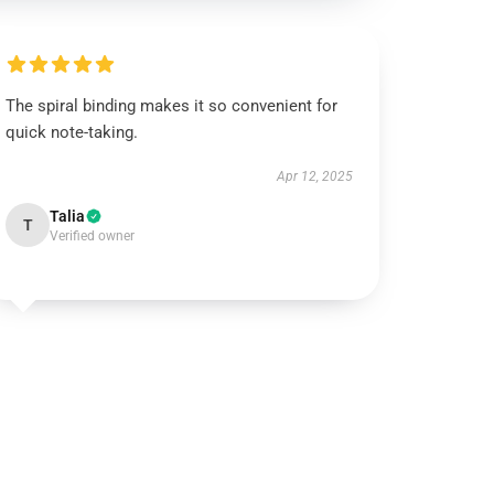
The spiral binding makes it so convenient for
quick note-taking.
Apr 12, 2025
Talia
T
Verified owner