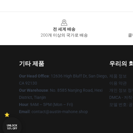
Footer
전 세계 배송
200개 이상의 국가로 배송
클
기타 제품
우리의 
Our Head Office
: 12636 High Bluff Dr, San Diego,
제품 정보
CA 92130
이용 약관
Our Warehouse
: No. 8585 Nanjing Road, Hexi
개인 정보 정
District, Tianjin
DMCA - 저
Hour
: 9AM – 5PM (Mon – Fri)
모델 번호: 
Email
: contact@austin-mahone.shop
UNLOCK
10% OFF