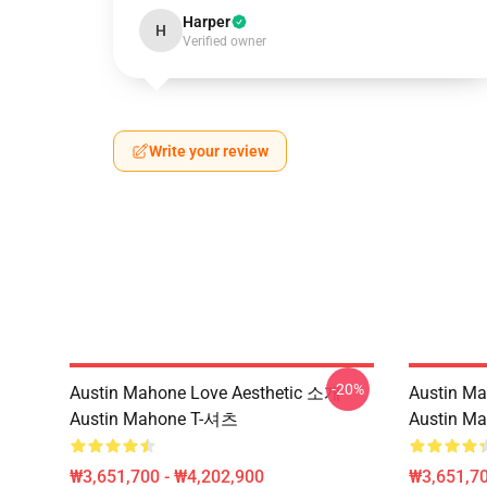
Harper
H
Verified owner
Write your review
-20%
Austin Mahone Love Aesthetic 소개
Austin 
Austin Mahone T-셔츠
Austin M
₩3,651,700 - ₩4,202,900
₩3,651,70