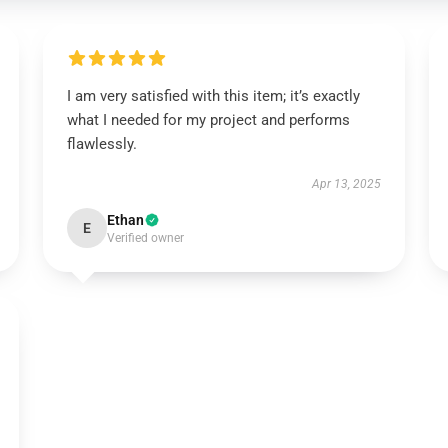
I am very satisfied with this item; it’s exactly
what I needed for my project and performs
flawlessly.
Apr 13, 2025
Ethan
E
Verified owner