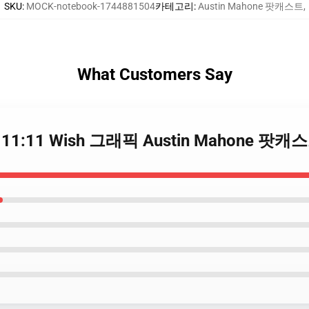
SKU
:
MOCK-notebook-1744881504
카테고리
:
Austin Mahone 팟캐스트
,
What Customers Say
one 11:11 Wish 그래픽 Austin Mahone 팟캐