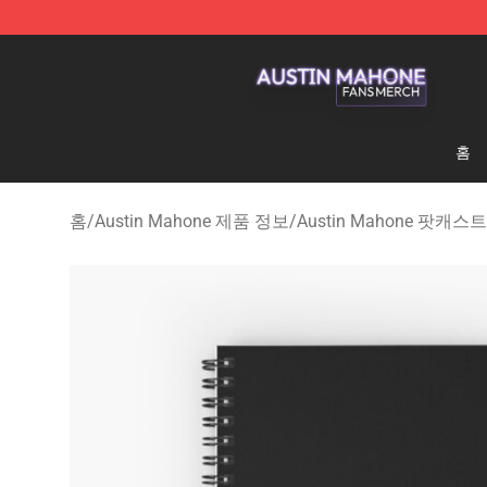
Austin Mahone Shop - Official Austin Mahone Merchan
홈
홈
/
Austin Mahone 제품 정보
/
Austin Mahone 팟캐스트