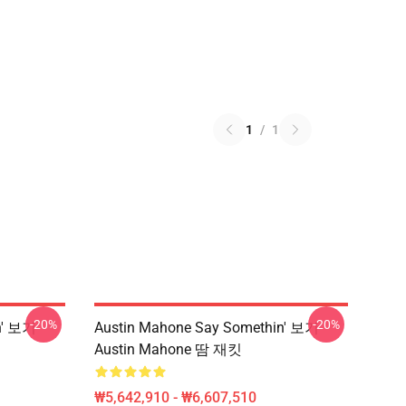
1
/
1
-20%
-20%
n' 보기
Austin Mahone Say Somethin' 보기
Austin Mahone 땀 재킷
₩5,642,910 - ₩6,607,510