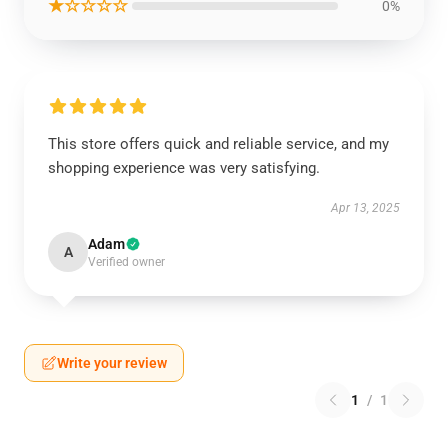
★☆☆☆☆
0%
This store offers quick and reliable service, and my
shopping experience was very satisfying.
Apr 13, 2025
Adam
A
Verified owner
Write your review
1
/
1