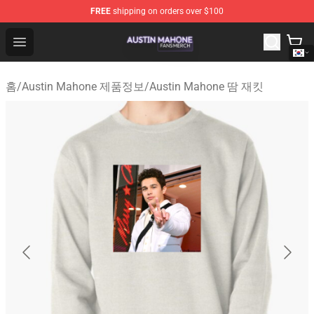
FREE
shipping on orders over $100
Austin Mahone Shop - Official Austin Mahone Merchandi
Open menu
홈
/
Austin Mahone 제품정보
/
Austin Mahone 땀 재킷