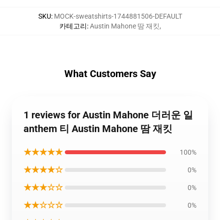
SKU
:
MOCK-sweatshirts-1744881506-DEFAULT
카테고리
:
Austin Mahone 땀 재킷
,
What Customers Say
1 reviews for Austin Mahone 더러운 일
anthem 티 Austin Mahone 땀 재킷
★★★★★
100%
★★★★☆
0%
★★★☆☆
0%
★★☆☆☆
0%