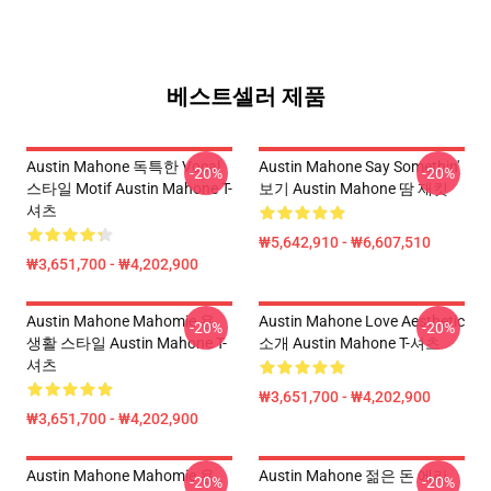
베스트셀러 제품
Austin Mahone 독특한 Vocal
Austin Mahone Say Somethin'
-20%
-20%
스타일 Motif Austin Mahone T-
보기 Austin Mahone 땀 재킷
셔츠
₩5,642,910 - ₩6,607,510
₩3,651,700 - ₩4,202,900
Austin Mahone Mahomie 용
Austin Mahone Love Aesthetic
-20%
-20%
생활 스타일 Austin Mahone T-
소개 Austin Mahone T-셔츠
셔츠
₩3,651,700 - ₩4,202,900
₩3,651,700 - ₩4,202,900
Austin Mahone Mahomie 용
Austin Mahone 젊은 돈 에라
-20%
-20%