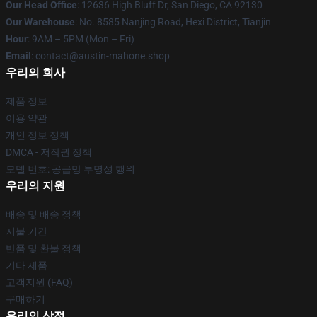
Our Head Office
: 12636 High Bluff Dr, San Diego, CA 92130
Our Warehouse
: No. 8585 Nanjing Road, Hexi District, Tianjin
Hour
: 9AM – 5PM (Mon – Fri)
Email
: contact@austin-mahone.shop
우리의 회사
제품 정보
이용 약관
개인 정보 정책
DMCA - 저작권 정책
모델 번호: 공급망 투명성 행위
우리의 지원
배송 및 배송 정책
지불 기간
반품 및 환불 정책
기타 제품
고객지원 (FAQ)
구매하기
우리의 상점