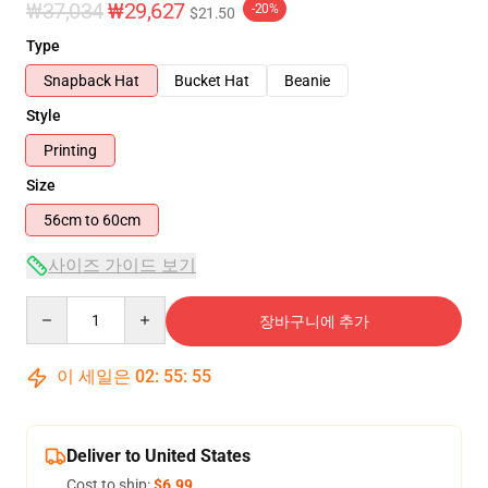
₩37,034
₩29,627
-20%
$21.50
Type
Snapback Hat
Bucket Hat
Beanie
Style
Printing
Size
56cm to 60cm
사이즈 가이드 보기
Quantity
장바구니에 추가
이 세일은
02
:
55
:
54
Deliver to United States
Cost to ship:
$6.99