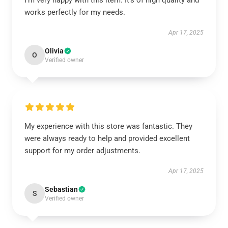
I’m very happy with this item. It’s of high quality and
works perfectly for my needs.
Apr 17, 2025
Olivia
O
Verified owner
My experience with this store was fantastic. They
were always ready to help and provided excellent
support for my order adjustments.
Apr 17, 2025
Sebastian
S
Verified owner