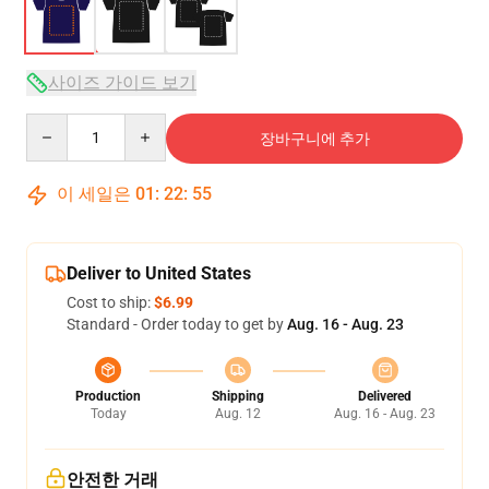
사이즈 가이드 보기
Quantity
장바구니에 추가
이 세일은
01
:
22
:
54
Deliver to United States
Cost to ship:
$6.99
Standard - Order today to get by
Aug. 16 - Aug. 23
Production
Shipping
Delivered
Today
Aug. 12
Aug. 16 - Aug. 23
안전한 거래