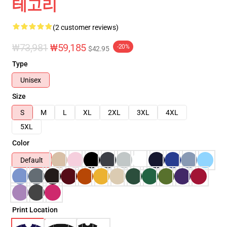
테고리
(2 customer reviews)
₩73,981
₩59,185
-20%
$42.95
Type
Unisex
Size
S
M
L
XL
2XL
3XL
4XL
5XL
Color
Default
Print Location