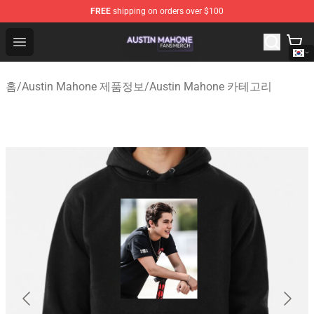
FREE
shipping on orders over $100
Austin Mahone Shop - Official Austin Mahone Merchandi
Open menu
홈
/
Austin Mahone 제품정보
/
Austin Mahone 카테고리