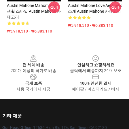
Austin Mahone Mahomie 용
Austin Mahone Love Aesthetic
-20%
-20%
생활 스타일 Austin Mahone 카
소개 Austin Mahone 카테고리
테고리
₩5,918,510 - ₩6,883,110
₩5,918,510 - ₩6,883,110
Footer
전 세계 배송
안심하고 쇼핑하세요
200개 이상의 국가로 배송
클릭에서 배송까지 24/7 보호
국제 보증
100% 안전한 결제
사용 국가에서 제공
페이팔 / 마스터카드 / 비자
기타 제품
Our Head Office
: 12636 High Bluff Dr, San Diego, CA 92130