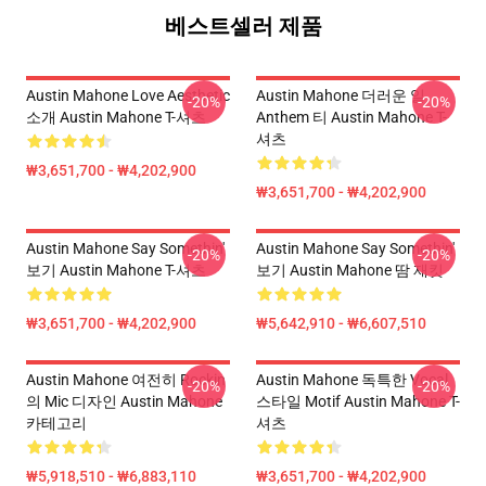
베스트셀러 제품
Austin Mahone Love Aesthetic
Austin Mahone 더러운 일
-20%
-20%
소개 Austin Mahone T-셔츠
Anthem 티 Austin Mahone T-
셔츠
₩3,651,700 - ₩4,202,900
₩3,651,700 - ₩4,202,900
Austin Mahone Say Somethin'
Austin Mahone Say Somethin'
-20%
-20%
보기 Austin Mahone T-셔츠
보기 Austin Mahone 땀 재킷
₩3,651,700 - ₩4,202,900
₩5,642,910 - ₩6,607,510
Austin Mahone 여전히 Rockin
Austin Mahone 독특한 Vocal
-20%
-20%
의 Mic 디자인 Austin Mahone
스타일 Motif Austin Mahone T-
카테고리
셔츠
₩5,918,510 - ₩6,883,110
₩3,651,700 - ₩4,202,900