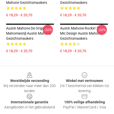
Mahone Gezichtsmaskers
Gezichtsmaskers
€ 18,29 - € 20,70
€ 18,29 - € 20,70
Austin Mahone De Originele
Austin Mahone Rockin' The
-20%
-20%
Mahomiestijl Austin Mahone
Mic Design Austin Mahone
Gezichtsmaskers
Gezichtsmaskers
€ 18,29 - € 20,70
€ 18,29 - € 20,70
Footer
Wereldwijde verzending
Winkel met vertrouwen
Wij verzenden naar meer dan 200
24/7 beschermd van klikken tot
landen
levering
Internationale garantie
100% veilige afhandeling
Aangeboden in het gebruiksland
PayPal / MasterCard / Visa