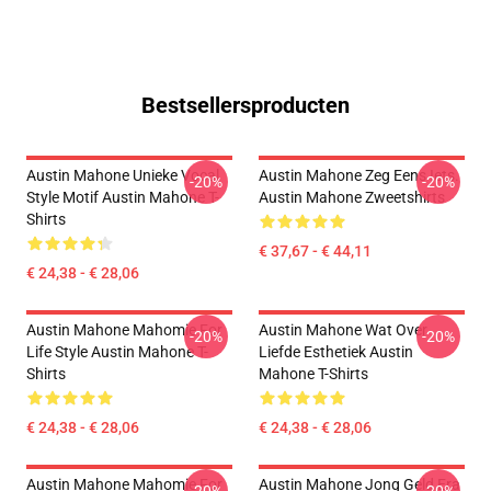
Bestsellersproducten
Austin Mahone Unieke Vocal
Austin Mahone Zeg Eens Iets.
-20%
-20%
Style Motif Austin Mahone T-
Austin Mahone Zweetshirts
Shirts
€ 37,67 - € 44,11
€ 24,38 - € 28,06
Austin Mahone Mahomie For
Austin Mahone Wat Over
-20%
-20%
Life Style Austin Mahone T-
Liefde Esthetiek Austin
Shirts
Mahone T-Shirts
€ 24,38 - € 28,06
€ 24,38 - € 28,06
Austin Mahone Mahomie For
Austin Mahone Jong Geld Era