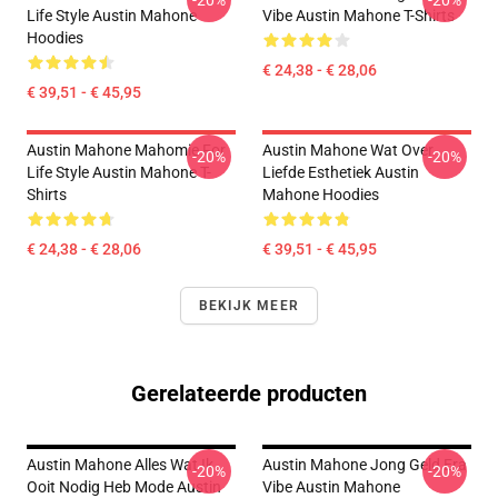
-20%
-20%
Life Style Austin Mahone
Vibe Austin Mahone T-Shirts
Hoodies
€ 24,38 - € 28,06
€ 39,51 - € 45,95
Austin Mahone Mahomie For
Austin Mahone Wat Over
-20%
-20%
Life Style Austin Mahone T-
Liefde Esthetiek Austin
Shirts
Mahone Hoodies
€ 24,38 - € 28,06
€ 39,51 - € 45,95
BEKIJK MEER
Gerelateerde producten
Austin Mahone Alles Wat Ik
Austin Mahone Jong Geld Era
-20%
-20%
Ooit Nodig Heb Mode Austin
Vibe Austin Mahone