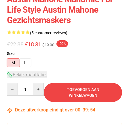
Life Style Austin Mahone
Gezichtsmaskers
(5 customer reviews)
€22.88
€18.31
-20%
$19.90
Size
M
L
Bekijk maattabel
Quantity
TOEVOEGEN AAN
WINKELWAGEN
Deze uitverkoop eindigt over
00
:
39
:
54