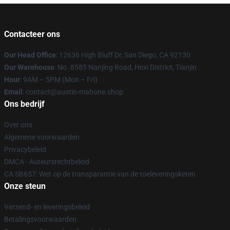
Contacteer ons
Our Head Office
: 12636 High Bluff Dr, San Diego, CA 92130
Our Warehouse
: No. 8585 Nanjing Road, Hexi District, Tianjin
Hour
: 9AM – 5PM (Mon – Fri)
Email
: contact@austin-mahone.shop
Ons bedrijf
Over ons
Algemene voorwaarden
Privacybeleid
DMCA - Auteursrechtbeleid
CA SB657: Wet op de transparantie van de toeleveringsketen
Onze steun
Verzend- en leveringsbeleid
Betalingsvoorwaarden