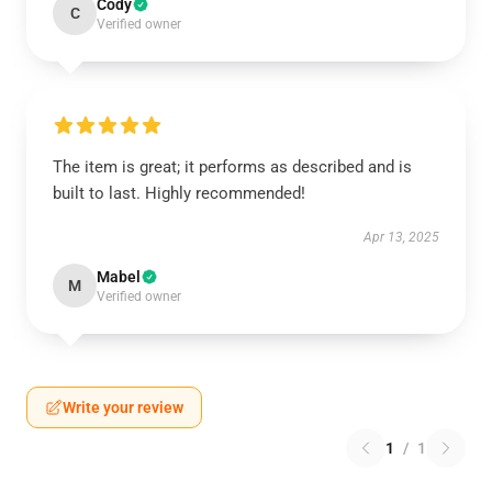
Cody
C
Verified owner
The item is great; it performs as described and is
built to last. Highly recommended!
Apr 13, 2025
Mabel
M
Verified owner
Write your review
1
/
1