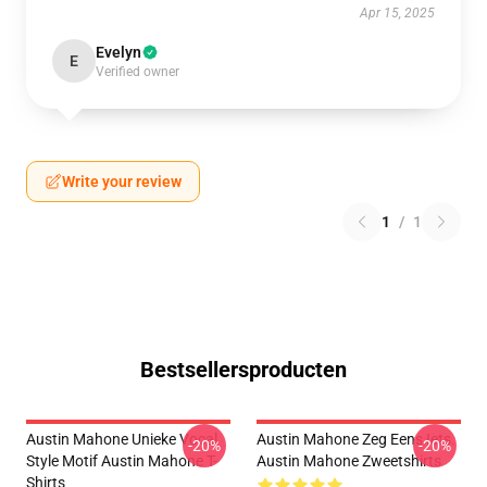
Apr 15, 2025
Evelyn
E
Verified owner
Write your review
1
/
1
Bestsellersproducten
Austin Mahone Unieke Vocal
Austin Mahone Zeg Eens Iets.
-20%
-20%
Style Motif Austin Mahone T-
Austin Mahone Zweetshirts
Shirts