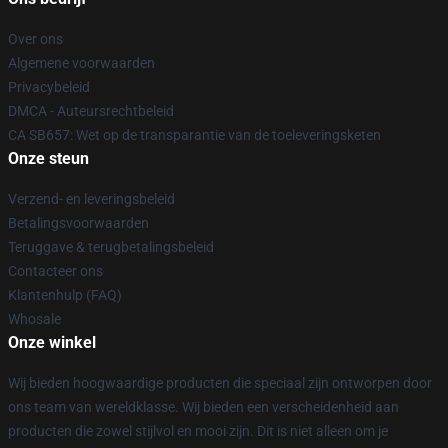
Over ons
Algemene voorwaarden
Privacybeleid
DMCA - Auteursrechtbeleid
CA SB657: Wet op de transparantie van de toeleveringsketen
Onze steun
Verzend- en leveringsbeleid
Betalingsvoorwaarden
Teruggave & terugbetalingsbeleid
Contacteer ons
Klantenhulp (FAQ)
Whosale
Onze winkel
Wij bieden hoogwaardige producten die speciaal zijn ontworpen door
ons team van wereldklasse. Wij bieden een verscheidenheid aan
producten die zowel stijlvol en mooi zijn. Dit is niet alleen om je