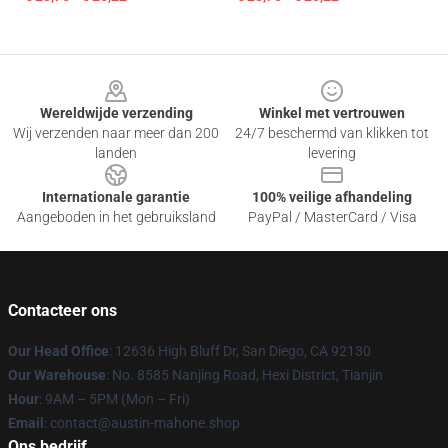
Footer
Wereldwijde verzending
Winkel met vertrouwen
Wij verzenden naar meer dan 200
24/7 beschermd van klikken tot
landen
levering
Internationale garantie
100% veilige afhandeling
Aangeboden in het gebruiksland
PayPal / MasterCard / Visa
Contacteer ons
Our Head Office
: 12636 High Bluff Dr, San Diego, CA 92130
Our Warehouse
: No. 8585 Nanjing Road, Hexi District, Tianjin
Hour
: 9AM – 5PM (Mon – Fri)
Email
: contact@austin-mahone.shop
Ons bedrijf