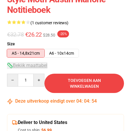
Notitieboek
(1 customer reviews)
€32.78
€26.22
-20%
$28.50
Size
A5 - 14,8x21cm
A6 - 10x14cm
Bekijk maattabel
Quantity
TOEVOEGEN AAN
WINKELWAGEN
Deze uitverkoop eindigt over
04
:
04
:
53
Deliver to United States
Cost to ship:
$6.99