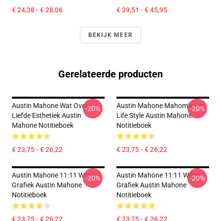
€ 24,38 - € 28,06
€ 39,51 - € 45,95
BEKIJK MEER
Gerelateerde producten
Austin Mahone Wat Over
Austin Mahone Mahomie For
-20%
-20%
Liefde Esthetiek Austin
Life Style Austin Mahone
Mahone Notitieboek
Notitieboek
€ 23,75 - € 26,22
€ 23,75 - € 26,22
Austin Mahone 11:11 Wens
Austin Mahone 11:11 Wens
-20%
-20%
Grafiek Austin Mahone
Grafiek Austin Mahone
Notitieboek
Notitieboek
€ 23,75 - € 26,22
€ 23,75 - € 26,22