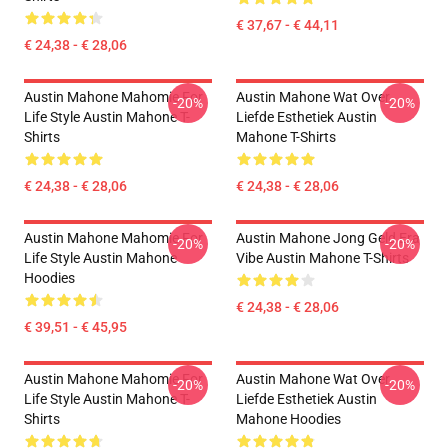
€ 37,67 - € 44,11
€ 24,38 - € 28,06
Austin Mahone Mahomie For
Austin Mahone Wat Over
-20%
-20%
Life Style Austin Mahone T-
Liefde Esthetiek Austin
Shirts
Mahone T-Shirts
€ 24,38 - € 28,06
€ 24,38 - € 28,06
Austin Mahone Mahomie For
Austin Mahone Jong Geld Era
-20%
-20%
Life Style Austin Mahone
Vibe Austin Mahone T-Shirts
Hoodies
€ 24,38 - € 28,06
€ 39,51 - € 45,95
Austin Mahone Mahomie For
Austin Mahone Wat Over
-20%
-20%
Life Style Austin Mahone T-
Liefde Esthetiek Austin
Shirts
Mahone Hoodies