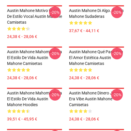
Austin Mahone Motivo Único
Austin Mahone Di Algo. Austin
-20%
-20%
De Estilo Vocal Austin Mahone
Mahone Sudaderas
Camisetas
37,67 € - 44,11 €
24,38 € - 28,06 €
Austin Mahone Mahomie Para
Austin Mahone Qué Pasa Con
-20%
-20%
El Estilo De Vida Austin
El Amor Estética Austin
Mahone Camisetas
Mahone Camisetas
24,38 € - 28,06 €
24,38 € - 28,06 €
Austin Mahone Mahomie Para
Austin Mahone Dinero Joven
-20%
-20%
El Estilo De Vida Austin
Era Vibe Austin Mahone
Mahone Hoodies
Camisetas
39,51 € - 45,95 €
24,38 € - 28,06 €