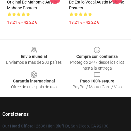
Original De Mahomie Austin
De Estilo Vocal Austin Mahone
Mahone Posters
Posters
18,21 € - 42,22 €
18,21 € - 42,22 €
Footer
Envío mundial
Compra con confianza
Enviamos a más de 200 países
Protegido 24/7 desde los clics
hasta la entrega
Garantía internacional
Pago 100% seguro
Ofrecido en el país de uso
PayPal / MasterCard / Visa
Contáctenos
Our Head Office
: 12636 High Bluff Dr, San Diego, CA 92130