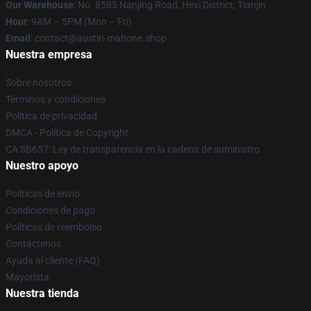
Our Warehouse
: No. 8585 Nanjing Road, Hexi District, Tianjin
Hour
: 9AM – 5PM (Mon – Fri)
Email
: contact@austin-mahone.shop
Nuestra empresa
Sobre nosotros
Términos y condiciones
Política de privacidad
DMCA - Política de Copyright
CA SB657: Ley de transparencia en la cadena de suministro
Nuestro apoyo
Políticas de envío
Condiciones de pago
Políticas de reembolso
Contáctenos
Ayuda al cliente (FAQ)
Mayorista
Nuestra tienda