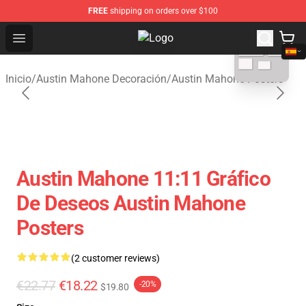
FREE
shipping on orders over $100
blank template
Open menu
Austin Mahone Shop - Official Au
Inicio
/
Austin Mahone Decoración
/
Austin Mahone Posters
Austin Mahone 11:11 Gráfico
De Deseos Austin Mahone
Posters
(2 customer reviews)
€22.77
€18.22
-20%
$19.80