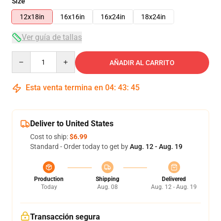
Size
12x18in
16x16in
16x24in
18x24in
Ver guía de tallas
Quantity
AÑADIR AL CARRITO
Esta venta termina en
04
:
43
:
45
Deliver to United States
Cost to ship:
$6.99
Standard - Order today to get by
Aug. 12 - Aug. 19
Production
Shipping
Delivered
Today
Aug. 08
Aug. 12 - Aug. 19
Transacción segura