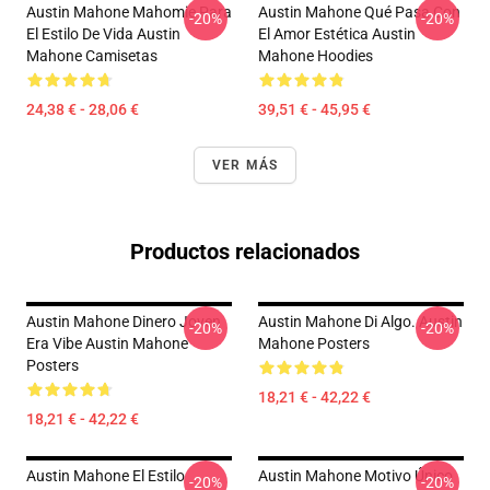
Austin Mahone Mahomie Para
Austin Mahone Qué Pasa Con
-20%
-20%
El Estilo De Vida Austin
El Amor Estética Austin
Mahone Camisetas
Mahone Hoodies
24,38 € - 28,06 €
39,51 € - 45,95 €
VER MÁS
Productos relacionados
Austin Mahone Dinero Joven
Austin Mahone Di Algo. Austin
-20%
-20%
Era Vibe Austin Mahone
Mahone Posters
Posters
18,21 € - 42,22 €
18,21 € - 42,22 €
Austin Mahone El Estilo
Austin Mahone Motivo Único
-20%
-20%