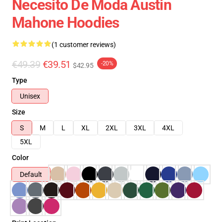
Necesito De Moda Austin
Mahone Hoodies
(1 customer reviews)
€49.39
€39.51
-20%
$42.95
Type
Unisex
Size
S
M
L
XL
2XL
3XL
4XL
5XL
Color
Default