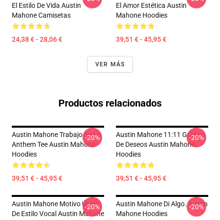
El Estilo De Vida Austin
El Amor Estética Austin
Mahone Camisetas
Mahone Hoodies
24,38 € - 28,06 €
39,51 € - 45,95 €
VER MÁS
Productos relacionados
Austin Mahone Trabajo Sucio
Austin Mahone 11:11 Gráfico
-20%
-20%
Anthem Tee Austin Mahone
De Deseos Austin Mahone
Hoodies
Hoodies
39,51 € - 45,95 €
39,51 € - 45,95 €
Austin Mahone Motivo Único
Austin Mahone Di Algo. Austin
-20%
-20%
De Estilo Vocal Austin Mahone
Mahone Hoodies