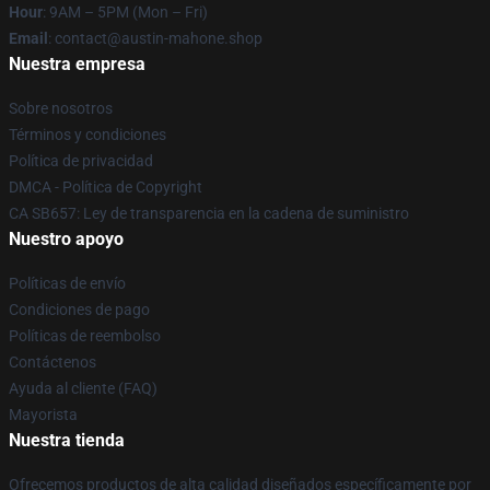
Hour
: 9AM – 5PM (Mon – Fri)
Email
: contact@austin-mahone.shop
Nuestra empresa
Sobre nosotros
Términos y condiciones
Política de privacidad
DMCA - Política de Copyright
CA SB657: Ley de transparencia en la cadena de suministro
Nuestro apoyo
Políticas de envío
Condiciones de pago
Políticas de reembolso
Contáctenos
Ayuda al cliente (FAQ)
Mayorista
Nuestra tienda
Ofrecemos productos de alta calidad diseñados específicamente por