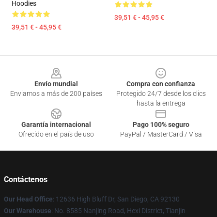
Hoodies
39,51 € - 45,95 €
39,51 € - 45,95 €
Footer
Envío mundial
Compra con confianza
Enviamos a más de 200 países
Protegido 24/7 desde los clics
hasta la entrega
Garantía internacional
Pago 100% seguro
Ofrecido en el país de uso
PayPal / MasterCard / Visa
Contáctenos
Our Head Office
: 12636 High Bluff Dr, San Diego, CA 92130
Our Warehouse
: No. 8585 Nanjing Road, Hexi District, Tianjin