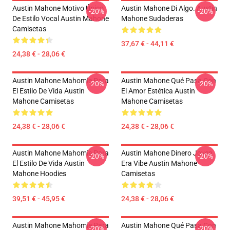
Austin Mahone Motivo Único
Austin Mahone Di Algo. Austin
-20%
-20%
De Estilo Vocal Austin Mahone
Mahone Sudaderas
Camisetas
37,67 € - 44,11 €
24,38 € - 28,06 €
Austin Mahone Mahomie Para
Austin Mahone Qué Pasa Con
-20%
-20%
El Estilo De Vida Austin
El Amor Estética Austin
Mahone Camisetas
Mahone Camisetas
24,38 € - 28,06 €
24,38 € - 28,06 €
Austin Mahone Mahomie Para
Austin Mahone Dinero Joven
-20%
-20%
El Estilo De Vida Austin
Era Vibe Austin Mahone
Mahone Hoodies
Camisetas
39,51 € - 45,95 €
24,38 € - 28,06 €
Austin Mahone Mahomie Para
Austin Mahone Qué Pasa Con
-20%
-20%