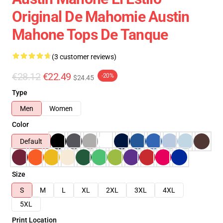
Original De Mahomie Austin
Mahone Tops De Tanque
(3 customer reviews)
€28.12
€22.49
-20%
$24.45
Type
Men
Women
Color
Default
Size
S
M
L
XL
2XL
3XL
4XL
5XL
Print Location