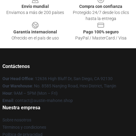
Envío mundial
Compra con confianza
Enviamos a más de 200 países
Protegido 24/7 desde los clics
hasta la entrega
Garantía internacional
Pago 100% seguro
Ofrecido en el país de uso
PayPal / MasterCard / Visa
Contáctenos
Our Head Office
: 12636 High Bluff Dr, San Diego, CA 92130
Our Warehouse
: No. 8585 Nanjing Road, Hexi District, Tianjin
Hour
: 9AM – 5PM (Mon – Fri)
Email
: contact@austin-mahone.shop
Nuestra empresa
Sobre nosotros
Términos y condiciones
Política de privacidad