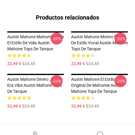
Productos relacionados
Austin Mahone Mahomie Para
Austin Mahone Motivo Único
-20%
-20%
El Estilo De Vida Austin
De Estilo Vocal Austin Mahone
Mahone Tops De Tanque
Tops De Tanque
22,49 €
$24.45
22,49 €
$24.45
Austin Mahone Dinero Joven
Austin Mahone El Estilo
-20%
-20%
Era Vibe Austin Mahone Tops
Original De Mahomie Austin
De Tanque
Mahone Tops De Tanque
22,49 €
$24.45
22,49 €
$24.45
Footer