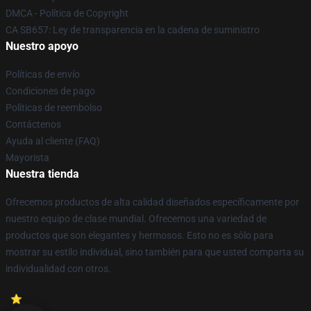
DMCA - Política de Copyright
CA SB657: Ley de transparencia en la cadena de suministro
Nuestro apoyo
Políticas de envío
Condiciones de pago
Políticas de reembolso
Contáctenos
Ayuda al cliente (FAQ)
Mayorista
Nuestra tienda
Ofrecemos productos de alta calidad diseñados específicamente por
nuestro equipo de clase mundial. Ofrecemos una variedad de
productos que son elegantes y hermosos. Esto no es sólo para
mostrar su estilo individual, sino también para que usted comparta su
individualidad con otros.