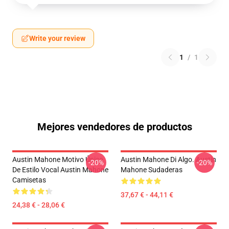
Write your review
1
/
1
Mejores vendedores de productos
Austin Mahone Motivo Único
Austin Mahone Di Algo. Austin
-20%
-20%
De Estilo Vocal Austin Mahone
Mahone Sudaderas
Camisetas
37,67 € - 44,11 €
24,38 € - 28,06 €