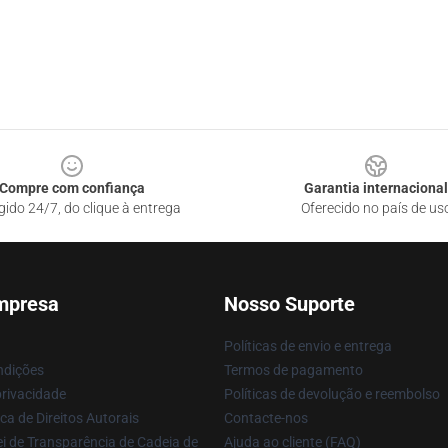
Compre com confiança
Garantia internacional
gido 24/7, do clique à entrega
Oferecido no país de us
mpresa
Nosso Suporte
Políticas de envio e entrega
ndições
Termos de pagamento
privacidade
Políticas de devolução e reembolso
ca de Direitos Autorais
Contacte-nos
i de Transparência de Cadeia de
Ajuda ao cliente (FAQ)