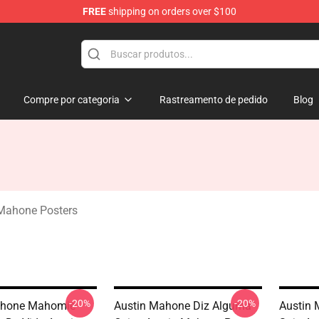
FREE
shipping on orders over $100
dise Store
Compre por categoria
Rastreamento de pedido
Blog
Mahone Posters
-20%
-20%
ahone Mahomie
Austin Mahone Diz Alguma
Austin 