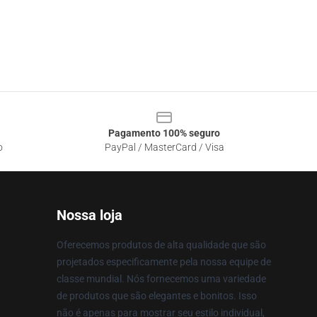
Pagamento 100% seguro
o
PayPal / MasterCard / Visa
Nossa loja
Oferecemos produtos de alta qualidade que são
projetados especificamente pela nossa equipe de
classe mundial. Nós fornecemos uma variedade
de produtos que são elegantes e bonitos. Isso
não é apenas para mostrar seu estilo individual,