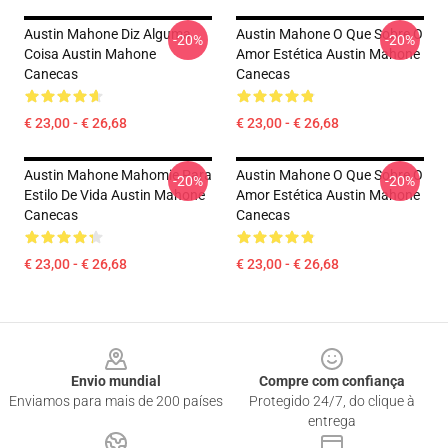
Austin Mahone Diz Alguma
Austin Mahone O Que Sobre O
-20%
-20%
Coisa Austin Mahone
Amor Estética Austin Mahone
Canecas
Canecas
€ 23,00 - € 26,68
€ 23,00 - € 26,68
Austin Mahone Mahomie Para
Austin Mahone O Que Sobre O
-20%
-20%
Estilo De Vida Austin Mahone
Amor Estética Austin Mahone
Canecas
Canecas
€ 23,00 - € 26,68
€ 23,00 - € 26,68
Footer
Envio mundial
Compre com confiança
Enviamos para mais de 200 países
Protegido 24/7, do clique à
entrega