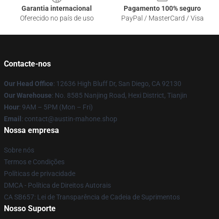
Garantia internacional
Pagamento 100% seguro
Oferecido no país de uso
PayPal / MasterCard / Visa
Contacte-nos
Our Head Office
: 12636 High Bluff Dr, San Diego, CA 92130
Our Warehouse
: No. 8585 Nanjing Road, Hexi District, Tianjin
Hour
: 9AM – 5PM (Mon – Fri)
Email
: contact@austin-mahone.shop
Nossa empresa
Sobre nós
Termos e Condições
Políticas de privacidade
DMCA - Política de Direitos Autorais
CA SB657: Lei de Transparência de Cadeia de Suprimentos
Nosso Suporte