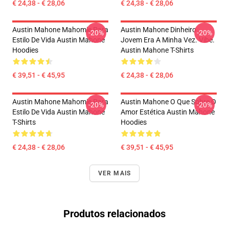
€ 24,38 - € 28,06
€ 24,38 - € 28,06
Austin Mahone Mahomie Para
Austin Mahone Dinheiro
-20%
-20%
Estilo De Vida Austin Mahone
Jovem Era A Minha Vez. Vibe.
Hoodies
Austin Mahone T-Shirts
€ 39,51 - € 45,95
€ 24,38 - € 28,06
Austin Mahone Mahomie Para
Austin Mahone O Que Sobre O
-20%
-20%
Estilo De Vida Austin Mahone
Amor Estética Austin Mahone
T-Shirts
Hoodies
€ 24,38 - € 28,06
€ 39,51 - € 45,95
VER MAIS
Produtos relacionados