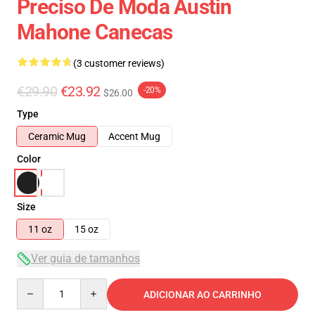
Preciso De Moda Austin
Mahone Canecas
(3 customer reviews)
€29.90
€23.92
-20%
$26.00
Type
Ceramic Mug
Accent Mug
Color
Size
11 oz
15 oz
Ver guia de tamanhos
Quantity
ADICIONAR AO CARRINHO