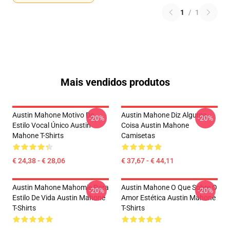
1
/
1
Mais vendidos produtos
Austin Mahone Motivo De
Austin Mahone Diz Alguma
-20%
-20%
Estilo Vocal Único Austin
Coisa Austin Mahone
Mahone T-Shirts
Camisetas
€ 24,38 - € 28,06
€ 37,67 - € 44,11
Austin Mahone Mahomie Para
Austin Mahone O Que Sobre O
-20%
-20%
Estilo De Vida Austin Mahone
Amor Estética Austin Mahone
T-Shirts
T-Shirts