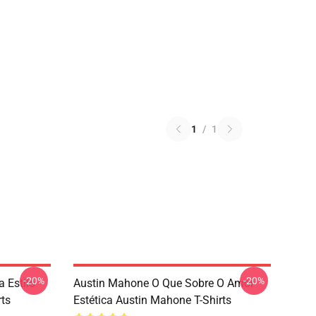
1
/
1
-20%
-20%
 Estilo
Austin Mahone O Que Sobre O Amor
rts
Estética Austin Mahone T-Shirts