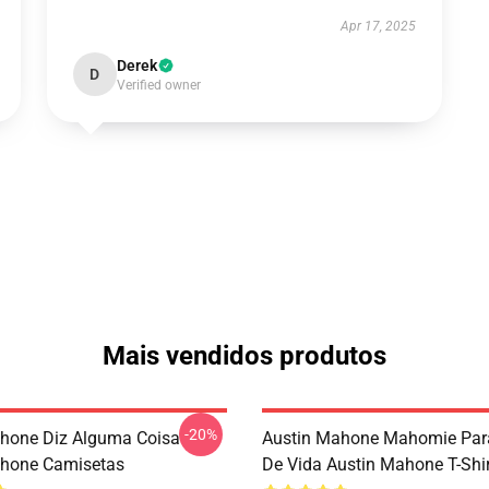
Apr 17, 2025
Derek
D
Verified owner
Mais vendidos produtos
-20%
hone Diz Alguma Coisa
Austin Mahone Mahomie Para
ahone Camisetas
De Vida Austin Mahone T-Shi