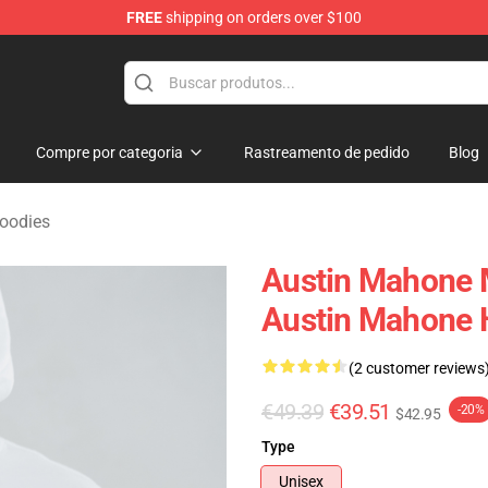
FREE
shipping on orders over $100
dise Store
Compre por categoria
Rastreamento de pedido
Blog
oodies
Austin Mahone M
Austin Mahone 
(2 customer reviews
€49.39
€39.51
-20%
$42.95
Type
Unisex