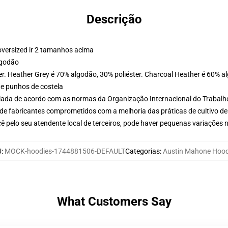
Descrição
oversized ir 2 tamanhos acima
lgodão
er. Heather Grey é 70% algodão, 30% poliéster. Charcoal Heather é 60% a
 e punhos de costela
aliada de acordo com as normas da Organização Internacional do Trabalh
de fabricantes comprometidos com a melhoria das práticas de cultivo de
ê pelo seu atendente local de terceiros, pode haver pequenas variações 
U
:
MOCK-hoodies-1744881506-DEFAULT
Categorias
:
Austin Mahone Hood
What Customers Say