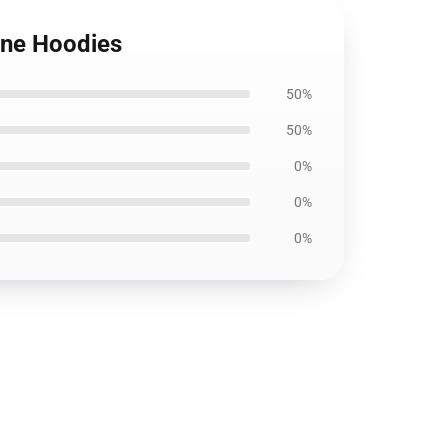
one Hoodies
50%
50%
0%
0%
0%