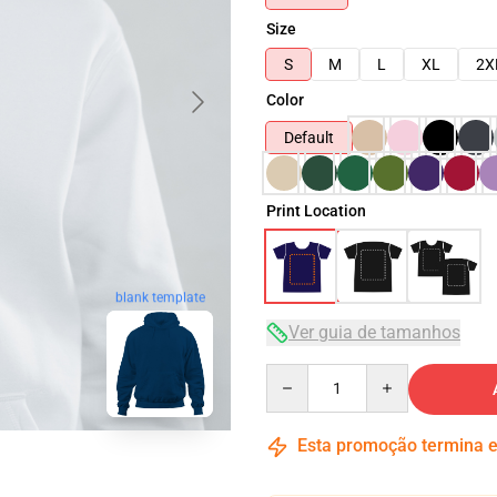
Size
S
M
L
XL
2X
Color
Default
Print Location
blank template
Ver guia de tamanhos
Quantity
Esta promoção termina