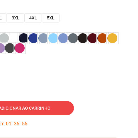
L
3XL
4XL
5XL
ADICIONAR AO CARRINHO
 em
01
:
35
:
54