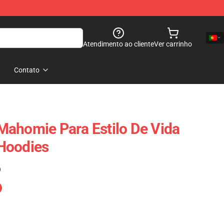
Atendimento ao cliente
Ver carrinho
Contato
ahomie Para Estilo De Vida
Hoodies
)