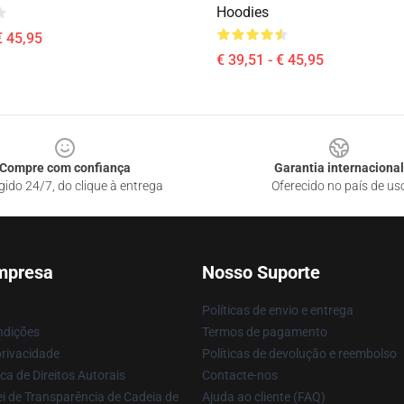
Hoodies
€ 45,95
€ 39,51 - € 45,95
Compre com confiança
Garantia internacional
gido 24/7, do clique à entrega
Oferecido no país de us
mpresa
Nosso Suporte
Políticas de envio e entrega
ndições
Termos de pagamento
privacidade
Políticas de devolução e reembolso
ca de Direitos Autorais
Contacte-nos
i de Transparência de Cadeia de
Ajuda ao cliente (FAQ)