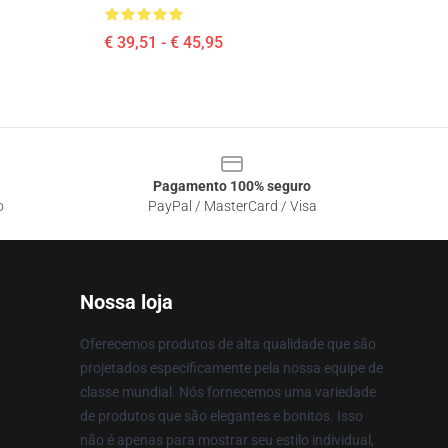
€ 39,51 - € 45,95
Pagamento 100% seguro
o
PayPal / MasterCard / Visa
Nossa loja
Oferecemos produtos de alta qualidade que são
projetados especificamente pela nossa equipe de
classe mundial. Nós fornecemos uma variedade
de produtos que são elegantes e bonitos. Isso
não é apenas para mostrar seu estilo individual,