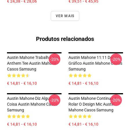
€ 24,38 - € 28,06
€ 39,51 - € 45,95
VER MAIS
Produtos relacionados
Austin Mahone Trabalho Sujo
Austin Mahone 11:11 Desejo
-20%
-20%
Anthem Tee Austin Mahone
Gráfico Austin Mahone Casos
Casos Samsung
Samsung
€ 14,81 - € 16,10
€ 14,81 - € 16,10
Austin Mahone Diz Alguma
Austin Mahone Continua A
-20%
-20%
Coisa Austin Mahone Casos
Rolar O Design Mic Austin
Samsung
Mahone Casos Samsung
€ 14,81 - € 16,10
€ 14,81 - € 16,10