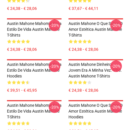
€ 24,38 - € 28,06
€ 37,67 - € 44,11
Austin Mahone Mahomie Para
Austin Mahone O Que Sobre O
-20%
-20%
Estilo De Vida Austin Mahone
Amor Estética Austin Mahone
T-Shirts
T-Shirts
€ 24,38 - € 28,06
€ 24,38 - € 28,06
Austin Mahone Mahomie Para
Austin Mahone Dinheiro
-20%
-20%
Estilo De Vida Austin Mahone
Jovem Era A Minha Vez. Vibe.
Hoodies
Austin Mahone T-Shirts
€ 39,51 - € 45,95
€ 24,38 - € 28,06
Austin Mahone Mahomie Para
Austin Mahone O Que Sobre O
-20%
-20%
Estilo De Vida Austin Mahone
Amor Estética Austin Mahone
T-Shirts
Hoodies