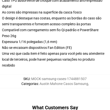
Caso TPU absorvente de choque com acabamento anti-impressão
digital
As cores são impressas na superfície da casca fosco
O design é destaque nas costas, enquanto as bordas do caso são
semi transparentes e fornecem acesso completo às portas
Compatível com carregamento sem fio Qi-padrão e PowerShare
Peso 26g
Espessura 1/16 polegadas (1,6 mm)
Não se encaixam dispositivos Fan Edition (FE)
Uma vez que cada item é feito apenas para você pelo seu atendente
local de terceiros, pode haver pequenas variações no produto
recebido
SKU
:
MOCK-samsung-cases-1744881507
Categorias
:
Austin Mahone Casos Samsung
,
What Customers Say