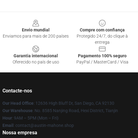
Footer
Envio mundial
Compre com confiança
Enviamos para mais de 200 países
Protegido 24/7, do clique à
entrega
Garantia internacional
Pagamento 100% seguro
Oferecido no país de uso
PayPal / MasterCard / Visa
Contacte-nos
Our Head Office
: 12636 High Bluff Dr, San Diego, CA 92130
Our Warehouse
: No. 8585 Nanjing Road, Hexi District, Tianjin
Hour
: 9AM – 5PM (Mon – Fri)
Email
: contact@austin-mahone.shop
Nossa empresa