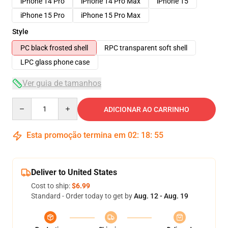
iPhone 14 Pro
iPhone 14 Pro Max
iPhone 15
iPhone 15 Pro
iPhone 15 Pro Max
Style
PC black frosted shell
RPC transparent soft shell
LPC glass phone case
Ver guia de tamanhos
Quantity
ADICIONAR AO CARRINHO
Esta promoção termina em
02
:
18
:
54
Deliver to United States
Cost to ship:
$6.99
Standard - Order today to get by
Aug. 12 - Aug. 19