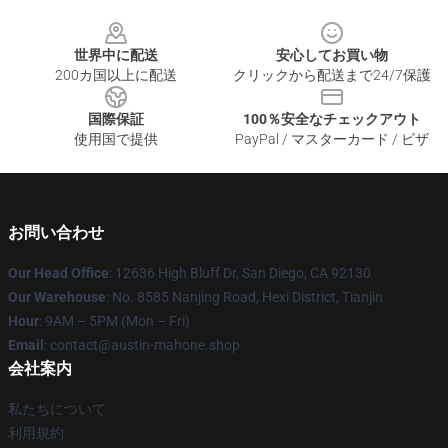
Footer
世界中に配送
安心してお買い物
200カ国以上に配送
クリックから配送まで24/7保護
国際保証
100％安全なチェックアウト
使用国で提供
PayPal / マスターカード / ビザ
お問い合わせ
Our Head Office
: 12636 High Bluff Dr, San Diego, CA 92130
Our Warehouse
: No. 8585 Nanjing Road, Hexi District, Tianjin
Hour
: 9AM – 5PM (Mon – Fri)
Email
: contact@austin-mahone.shop
会社案内
私たちについて
利用規約