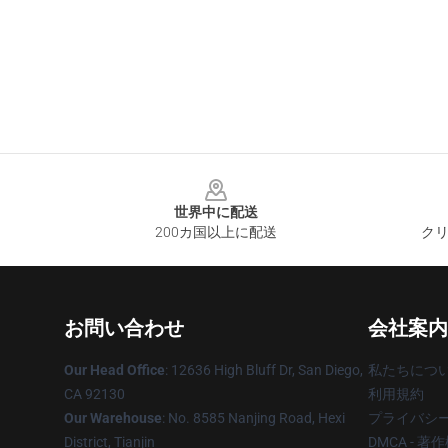
Footer
世界中に配送
200カ国以上に配送
クリ
お問い合わせ
会社案内
Our Head Office
: 12636 High Bluff Dr, San Diego,
私たちにつ
CA 92130
利用規約
Our Warehouse
: No. 8585 Nanjing Road, Hexi
プライバシ
District, Tianjin
DMCA - 