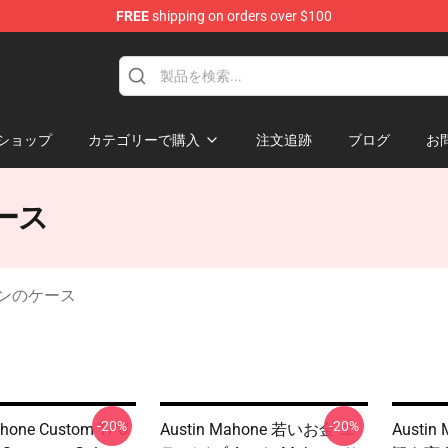
FREE
shipping on orders over $100
dise Store
ショップ
カテゴリーで購入
注文追跡
ブログ
お
ケース
ムスンのケース
-20%
-20%
ahone Custom TPU
Austin Mahone 若いお金 エ
Austi