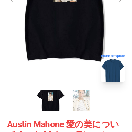
blank template
Austin Mahone 愛の美につい