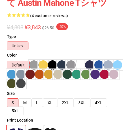
て Austin Mahone Tシャツ
(4 customer reviews)
¥4,803
¥3,843
-20%
$26.50
Type
Unisex
Color
Default
Size
S
M
L
XL
2XL
3XL
4XL
5XL
Print Location