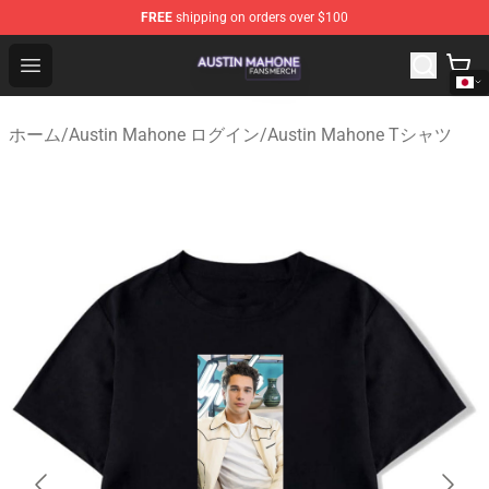
FREE
shipping on orders over $100
Austin Mahone Shop - Official Austin Mahone Merchandi
Open menu
ホーム
/
Austin Mahone ログイン
/
Austin Mahone Tシャツ