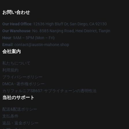
お問い合わせ
Our Head Office
: 12636 High Bluff Dr, San Diego, CA 92130
Our Warehouse
: No. 8585 Nanjing Road, Hexi District, Tianjin
Hour
: 9AM – 5PM (Mon – Fri)
Email
: contact@austin-mahone.shop
会社案内
私たちについて
利用規約
プライバシーポリシー
DMCA - 著作権ポリシー
カリフォルニアSB657: サプライチェーンの透明性法
当社のサポート
配送&配送ポリシー
支払条件
返品・返金ポリシー