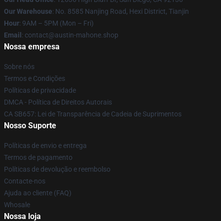
Our Warehouse
: No. 8585 Nanjing Road, Hexi District, Tianjin
Hour
: 9AM – 5PM (Mon – Fri)
Email
: contact@austin-mahone.shop
Nossa empresa
Sobre nós
Termos e Condições
Políticas de privacidade
DMCA - Política de Direitos Autorais
CA SB657: Lei de Transparência de Cadeia de Suprimentos
Nosso Suporte
Políticas de envio e entrega
Termos de pagamento
Políticas de devolução e reembolso
Contacte-nos
Ajuda ao cliente (FAQ)
Whosale
Nossa loja