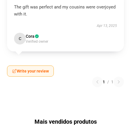
The gift was perfect and my cousins were overjoyed
with it.
Apr 13, 2025
Cora
C
Verified owner
Write your review
1
/
1
Mais vendidos produtos