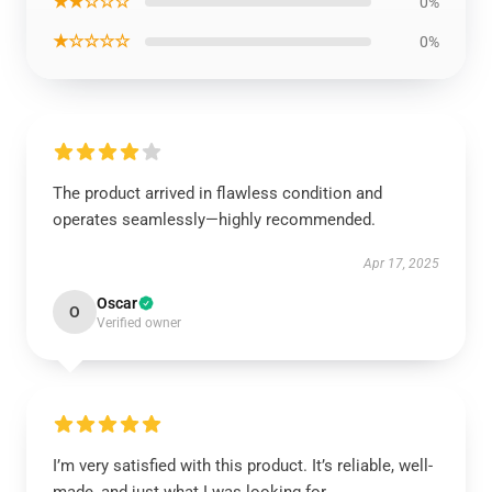
★★☆☆☆
0%
★☆☆☆☆
0%
The product arrived in flawless condition and
operates seamlessly—highly recommended.
Apr 17, 2025
Oscar
O
Verified owner
I’m very satisfied with this product. It’s reliable, well-