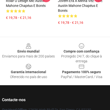
Rolar O Design Mic Austin
Jovem Era A Minha Vez. Vibe.
Mahone Chapéus E Bonés
Austin Mahone Chapéus E
Bonés
€ 19,78 - € 21,16
€ 19,78 - € 21,16
Footer
Envio mundial
Compre com confiança
Enviamos para mais de 200 países
Protegido 24/7, do clique à
entrega
Garantia internacional
Pagamento 100% seguro
Oferecido no país de uso
PayPal / MasterCard / Visa
Contacte-nos
Our Head Office
: 12636 High Bluff Dr, San Diego, CA 92130