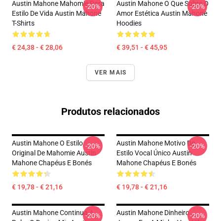
Austin Mahone Mahomie Para
Austin Mahone O Que Sobre O
-20%
-20%
Estilo De Vida Austin Mahone
Amor Estética Austin Mahone
T-Shirts
Hoodies
€ 24,38 - € 28,06
€ 39,51 - € 45,95
VER MAIS
Produtos relacionados
Austin Mahone O Estilo
Austin Mahone Motivo De
-20%
-20%
Original De Mahomie Austin
Estilo Vocal Único Austin
Mahone Chapéus E Bonés
Mahone Chapéus E Bonés
€ 19,78 - € 21,16
€ 19,78 - € 21,16
Austin Mahone Continua A
Austin Mahone Dinheiro
-20%
-20%