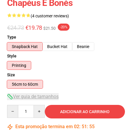
Chapéus E Bonés
(4 customer reviews)
€24.73
€19.78
-20%
$21.50
Type
Snapback Hat
Bucket Hat
Beanie
Style
Printing
Size
56cm to 60cm
Ver guia de tamanhos
Quantity
ADICIONAR AO CARRINHO
Esta promoção termina em
02
:
51
:
54