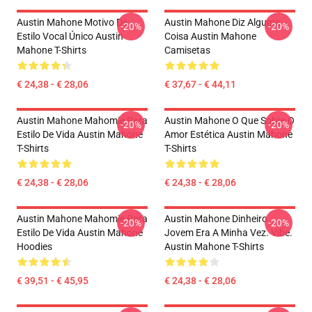
Austin Mahone Motivo De
Austin Mahone Diz Alguma
-20%
-20%
Estilo Vocal Único Austin
Coisa Austin Mahone
Mahone T-Shirts
Camisetas
€ 24,38 - € 28,06
€ 37,67 - € 44,11
Austin Mahone Mahomie Para
Austin Mahone O Que Sobre O
-20%
-20%
Estilo De Vida Austin Mahone
Amor Estética Austin Mahone
T-Shirts
T-Shirts
€ 24,38 - € 28,06
€ 24,38 - € 28,06
Austin Mahone Mahomie Para
Austin Mahone Dinheiro
-20%
-20%
Estilo De Vida Austin Mahone
Jovem Era A Minha Vez. Vibe.
Hoodies
Austin Mahone T-Shirts
€ 39,51 - € 45,95
€ 24,38 - € 28,06