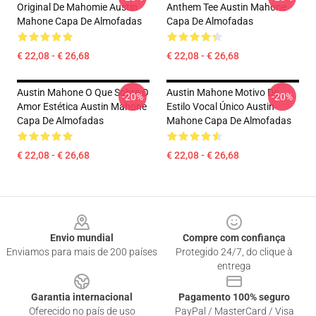
Original De Mahomie Austin
Anthem Tee Austin Mahone
Mahone Capa De Almofadas
Capa De Almofadas
€ 22,08 - € 26,68
€ 22,08 - € 26,68
Austin Mahone O Que Sobre O
Austin Mahone Motivo De
-20%
-20%
Amor Estética Austin Mahone
Estilo Vocal Único Austin
Capa De Almofadas
Mahone Capa De Almofadas
€ 22,08 - € 26,68
€ 22,08 - € 26,68
Footer
Envio mundial
Compre com confiança
Enviamos para mais de 200 países
Protegido 24/7, do clique à
entrega
Garantia internacional
Pagamento 100% seguro
Oferecido no país de uso
PayPal / MasterCard / Visa