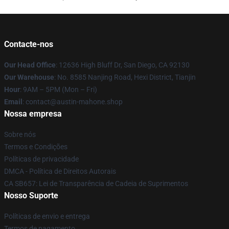
Contacte-nos
Our Head Office
: 12636 High Bluff Dr, San Diego, CA 92130
Our Warehouse
: No. 8585 Nanjing Road, Hexi District, Tianjin
Hour
: 9AM – 5PM (Mon – Fri)
Email
: contact@austin-mahone.shop
Nossa empresa
Sobre nós
Termos e Condições
Políticas de privacidade
DMCA - Política de Direitos Autorais
CA SB657: Lei de Transparência de Cadeia de Suprimentos
Nosso Suporte
Políticas de envio e entrega
Termos de pagamento