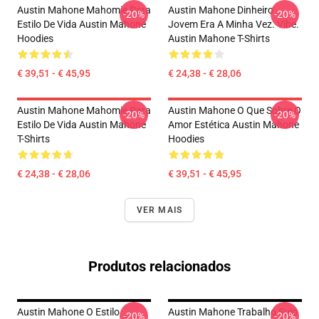
Austin Mahone Mahomie Para
Austin Mahone Dinheiro
-20%
-20%
Estilo De Vida Austin Mahone
Jovem Era A Minha Vez. Vibe.
Hoodies
Austin Mahone T-Shirts
€ 39,51 - € 45,95
€ 24,38 - € 28,06
Austin Mahone Mahomie Para
Austin Mahone O Que Sobre O
-20%
-20%
Estilo De Vida Austin Mahone
Amor Estética Austin Mahone
T-Shirts
Hoodies
€ 24,38 - € 28,06
€ 39,51 - € 45,95
VER MAIS
Produtos relacionados
Austin Mahone O Estilo
Austin Mahone Trabalho Sujo
-20%
-20%