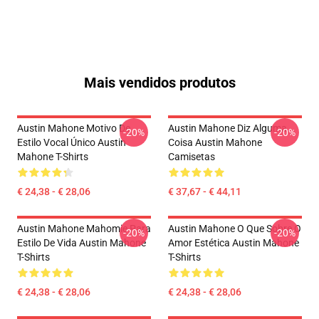
Mais vendidos produtos
Austin Mahone Motivo De
Austin Mahone Diz Alguma
-20%
-20%
Estilo Vocal Único Austin
Coisa Austin Mahone
Mahone T-Shirts
Camisetas
€ 24,38 - € 28,06
€ 37,67 - € 44,11
Austin Mahone Mahomie Para
Austin Mahone O Que Sobre O
-20%
-20%
Estilo De Vida Austin Mahone
Amor Estética Austin Mahone
T-Shirts
T-Shirts
€ 24,38 - € 28,06
€ 24,38 - € 28,06