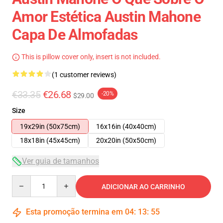
Amor Estética Austin Mahone
Capa De Almofadas
This is pillow cover only, insert is not included.
(1 customer reviews)
€33.35
€26.68
-20%
$29.00
Size
19x29in (50x75cm)
16x16in (40x40cm)
18x18in (45x45cm)
20x20in (50x50cm)
Ver guia de tamanhos
Quantity
ADICIONAR AO CARRINHO
Esta promoção termina em
04
:
13
:
54